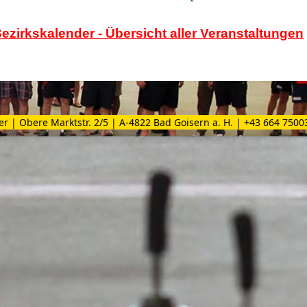
ezirkskalender - Übersicht aller Veranstaltungen
er | Obere Marktstr. 2/5 | A-4822 Bad Goisern a. H. | +43 664 750