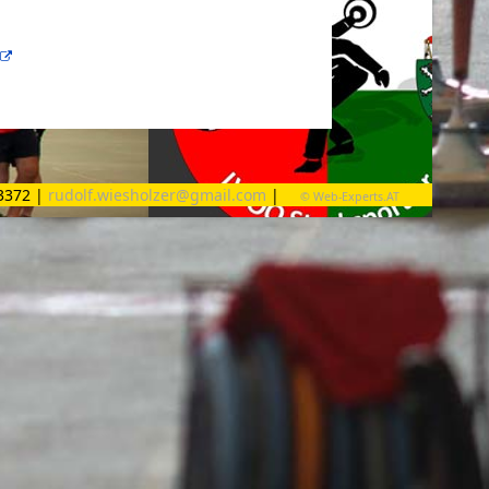
03372 |
rudolf.wiesholzer@gmail.com
|
© Web-Experts.AT