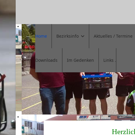
Home
Bezirksinfo
Aktuelles / Termine
Downloads
Im Gedenken
Links .
Herzlic