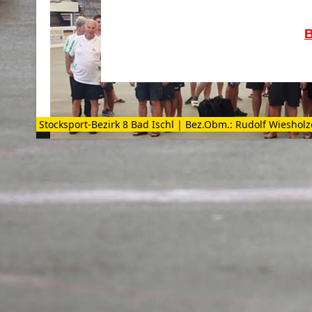
B
Stocksport-Bezirk 8 Bad Ischl | Bez.Obm.: Rudolf Wiesholz