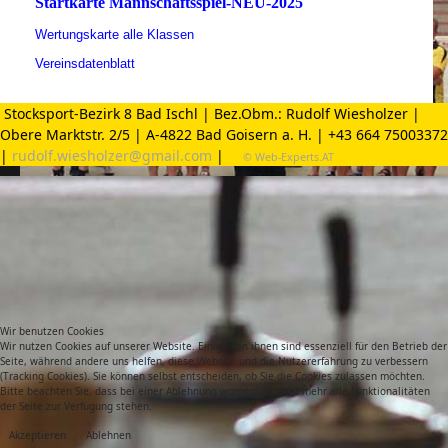
Startkarte Mannschaftsspiel-NEU-2025
Wertungskarte alle Klassen
Vereinsdatenblatt
Stocksport-Bezirk 8 Bad Ischl | Bez.Obm.: Rudolf Wiesholzer |
Obere Marktstr. 2/5 | A-4822 Bad Goisern a. H. | +43 664 75003372
|
rudolf.wiesholzer@gmail.com
|
© Web-Experts.AT
Wir benutzen Cookies
Wir nutzen Cookies auf unserer Website. Einige von ihnen sind essenziell für den Betrieb der
Seite, während andere uns helfen, diese Website und die Nutzererfahrung zu verbessern
(Tracking Cookies). Sie können selbst entscheiden, ob Sie die Cookies zulassen möchten.
Bitte beachten Sie, dass bei einer Ablehnung womöglich nicht mehr alle Funktionalitäten
der Seite zur Verfügung stehen.
Akzeptieren
Ablehnen