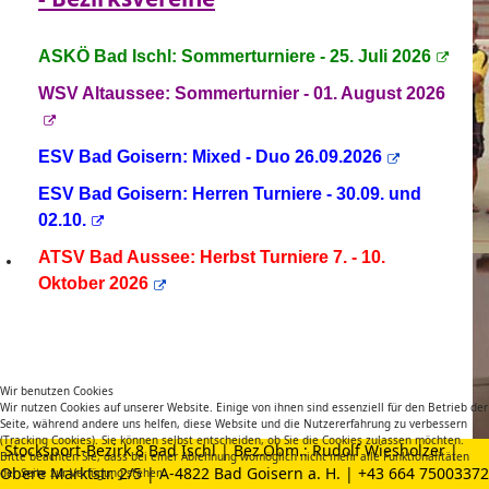
ASKÖ Bad Ischl: Sommerturniere - 25. Juli 2026
WSV Altaussee: Sommerturnier - 01. August 2026
ESV Bad Goisern: Mixed - Duo 26.09.2026
ESV Bad Goisern: Herren Turniere - 30.09. und
02.10.
ATSV Bad Aussee: Herbst Turniere 7. - 10.
Oktober 2026
Wir benutzen Cookies
Wir nutzen Cookies auf unserer Website. Einige von ihnen sind essenziell für den Betrieb der
Seite, während andere uns helfen, diese Website und die Nutzererfahrung zu verbessern
(Tracking Cookies). Sie können selbst entscheiden, ob Sie die Cookies zulassen möchten.
Stocksport-Bezirk 8 Bad Ischl | Bez.Obm.: Rudolf Wiesholzer |
Bitte beachten Sie, dass bei einer Ablehnung womöglich nicht mehr alle Funktionalitäten
Obere Marktstr. 2/5 | A-4822 Bad Goisern a. H. | +43 664 75003372
der Seite zur Verfügung stehen.