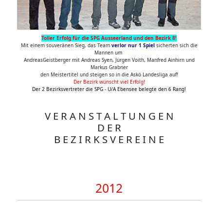
Toller Erfolg für die SPG Ausseerland und den Bezirk 8!
Mit einem souveränen Sieg, das Team
verlor nur 1 Spiel
sicherten sich die
Mannen um
AndreasGeistberger mit Andreas Syen, Jürgen Voith, Manfred Ainhirn und
Markus Grabner
den Meistertitel und steigen so in die Askö Landesliga auf!
Der Bezirk wünscht viel Erfolg!
Der 2 Bezirksvertreter die SPG - U/A Ebensee belegte den 6 Rang!
V E R A N S T A L T U N G E N
D E R
B E Z I R K S V E R E I N E
2012