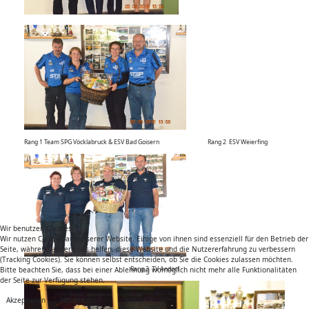
Rang 1 Team SPG Vöcklabruck & ESV Bad Goisern Rang 2 ESV Weierfing
Wir benutzen Cookies
Wir nutzen Cookies auf unserer Website. Einige von ihnen sind essenziell für den Betrieb der
Seite, während andere uns helfen, diese Website und die Nutzererfahrung zu verbessern
(Tracking Cookies). Sie können selbst entscheiden, ob Sie die Cookies zulassen möchten.
Bitte beachten Sie, dass bei einer Ablehnung womöglich nicht mehr alle Funktionalitäten
Rang 3 TV Andorf
der Seite zur Verfügung stehen.
Akzeptieren
Ablehnen