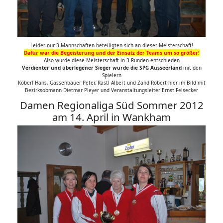
Leider nur 3 Mannschaften beteiligten sich an dieser Meisterschaft!
Dafür war die Begeisterung und der Einsatz der Teams um so größer!
Also wurde diese Meisterschaft in 3 Runden entschieden
Verdienter und überlegener Sieger wurde die SPG Ausseerland
mit den
Spielern
Köberl Hans, Gassenbauer Peter, Rastl Albert und Zand Robert hier im Bild mit
Bezirksobmann Dietmar Pleyer und Veranstaltungsleiter Ernst Felsecker
Damen Regionaliga Süd Sommer 2012
am 14. April in Wankham