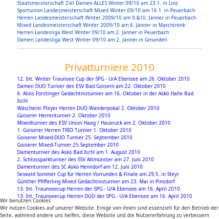
Staatsmeisterschaft Ziel Damen ALLES Winter 09/10 am 23.1. in Linz
Sportunion Landesmeisterschaft Mixed Winter 09/10 am 16.1. in Peuerbach
Herren Landesmeisterschaft Winter 2009/10 am 9.&10. Jänner in Peuerbach
Mixed Landesmeisterschaft Winter 2009/10 am 6. Jänner in Marchtrenk
Herren Landesliga West Winter 09/10 am 2. Jänner in Peuerbach
Damen Landesliga West Winter 09/10 am 2. Jänner in Gmunden
Privatturniere 2010
12. Int. Winter Traunsee Cup der SPG - U/A Ebensee am 26. Oktober 2010
Damen DUO Turnier des ESV Bad Goisern am 22. Oktober 2010
6. Alois Forstinger Gedächtnisturnier am 16. Oktober in der Askö Halle Bad
Ischl
Wäscherei Pleyer Herren DUO Wanderpokal 2. Oktober 2010
Goiserer Herrenturnier 2. Oktober 2010
Mixedturnier des ESV Union Haag / Hausruck am 2. Oktober 2010
1. Goiserer Herren TRIO Turnier 1. Oktober 2010
Goiserer Mixed-DUO Turnier 25. September 2010
Goiserer Mixed-Turnier 25.September 2010
Damenturnier des Askö Bad Ischl am 1. August 2010
2. Schlossparkturnier des SSV Altmünster am 27. Juni 2010
Damenturnier des SC Askö Henndorf am 12. Juni 2010
Seiwald Sommer Cup für Herren Vorrunden & Finale am 29.5. in Steyr
Günther Pfifferling Mixed Gedächtnisturnier am 23. Mai in Pinsdorf
13. Int. Traunseecup Herren der SPG - U/A Ebensee am 16. April 2010
13. Int. Traunseecup Herren DUO der SPG - U/A Ebensee am 16. April 2010
Wir benutzen Cookies
Wir nutzen Cookies auf unserer Website. Einige von ihnen sind essenziell für den Betrieb der
Seite, während andere uns helfen, diese Website und die Nutzererfahrung zu verbessern